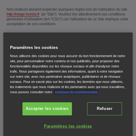
Nos visiteurs doivent respecter quelques règles lors de l'utilisation du site
http://neige.honda.fr
(le "Site"). Veuillez lire attentivement ces conditions
générales d'utilisation (les "CGU") car l'utilisation de ce Site implique votre
acceptation de ces conditions.
Informations nous concernant :
Paramètres les cookies
Le Site est exploité par Honda Motor Europe Ltd
(France), société de droit étranger au capital social de
Nous utilisons des cookies pour nous assurer du bon fonctionnement de notre
606 085 923 Livres Sterling dont la succursale française
site, pour personnaliser notre contenu et nos publicités, pour proposer des
fonctionnalités disponibles sur les réseaux sociaux et afin d’analyser notre
est située 3 rue de la Galmy – 77700 Chessy (FRANCE)
trafic. Nous partageons également des informations, quant à votre navigation
(« Nous » ou « Honda ») Téléphone : +33 (0)1 60 37 30
sur notre site, avec nos partenaires analytiques, publicitaires et de réseaux
00, Courriel :
relationclient@honda-eu.com
. Honda est
sociaux. Pour en savoir plus sur les cookies, les données que nous utilisons,
les traitements que nous réalisons et les partenaires avec qui nous travaillons,
enregistrée au RCS de Meaux sous le SIRET : 509 243
vous pouvez consulter notre
politique de confidentialité
.
564 00028.
Le Site est hébergé Le Site est hébergé par DigitasLBi -
Accepter les cookies
Refuser
146 Brick Ln, London E1 6RU, Royaume-Uni - +44 20
7063 6465
Paramètres les cookies
Le directeur de la publication est Monsieur Takeharu