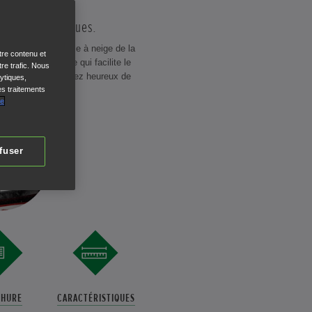
s caractéristiques.
essionnel, la fraise à neige de la
tre contenu et
hnologie de pointe qui facilite le
re trafic. Nous
de neige, vous serez heureux de
ytiques,
es traitements
se à neige Honda.
de
fuser
HURE
CARACTÉRISTIQUES