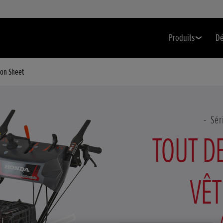
Produits
Dé
ion Sheet
Sér
TOUT D
VÊT