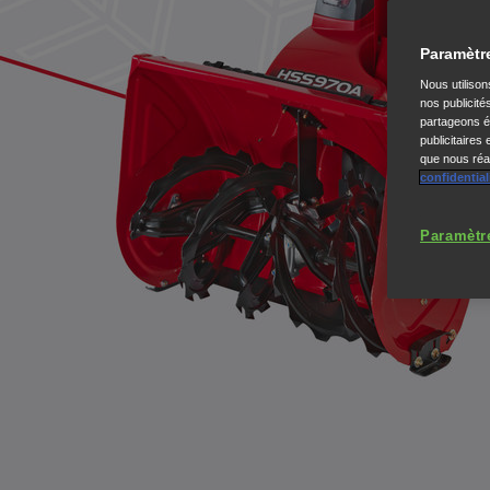
Paramètr
Nous utiliso
nos publicité
partageons ég
publicitaires
que nous réal
confidential
Paramètr