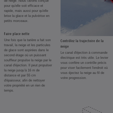
de neige. Nous l'avons conçue
pour qu'elle soit efficace et
rapide, mais aussi pour qu'elle
brise la glace et la pulvérise en
petits morceaux.
Faire place nette
Une fois que la tarière a fait son
Contrôlez la trajectoire de la
travail, la neige et les particules
neige
de glace sont aspirées dans le
Le canal d'éjection à commande
second étage où un puissant
électrique est très utile. Le levier
souffleur propulse la neige par le
vous confère un contrôle précis
canal d'éjection. Il peut propulser
pour viser facilement l'endroit où
la neige jusqu’à 16 m de
vous éjectez la neige au fil de
distance et par 55 cm
votre progression.
d'épaisseur, afin de nettoyer
votre propriété en un rien de
temps.