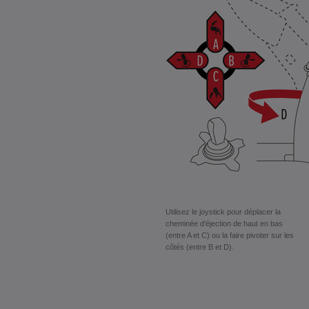
Utilisez le joystick pour déplacer la
cheminée d’éjection de haut en bas
(entre A et C) ou la faire pivoter sur les
côtés (entre B et D).