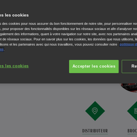
Dotée de précieuse
es les cookies
Prévue pour un usage privé et prof
ns des cookies pour nous assurer du bon fonctionnement de notre site, pour personnaliser no
série 9 Honda est dotée d'une tec
s, pour proposer des fonctionnalités disponibles sur les réseaux sociaux et afin d’analyser not
déneigement. Par fortes chutes 
alement des informations, quant à votre navigation sur notre site, avec nos partenaires anal
 et de réseaux sociaux. Pour en savoir plus sur les cookies, les données que nous utilisons, l
posséder une frai
isons et les partenaires avec qui nous travaillons, vous pouvez consulter notre
politique 
ité
.
es les cookies
Accepter les cookies
Re
DISTRIBUTEUR
BROC