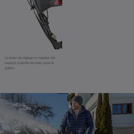
Le levier de réglage en hauteur est
toujours à portée de main, sous le
guidon.